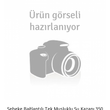
Şebeke Bağlantılı Tek Musluklu Su Kazanı 350