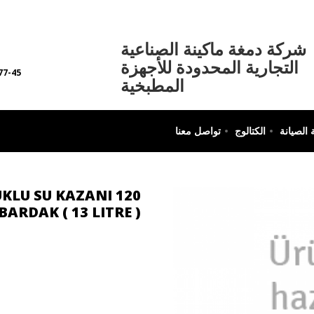
Damga
شركة دمغة ماكينة الصناعية
Makina
التجارية المحدودة للأجهزة
77-45
المطبخية
الصيانة
الكتالوج
تواصل معنا
KLU SU KAZANI 120
BARDAK ( 13 LITRE )