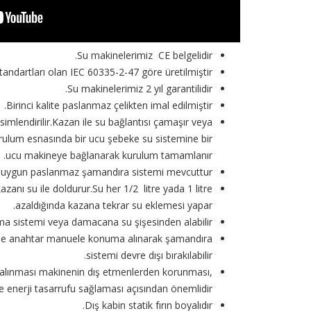
Su makinelerimiz CE belgelidir.
tandartları olan IEC 60335-2-47 göre üretilmiştir.
Su makinelerimiz 2 yıl garantilidir.
Birinci kalite paslanmaz çelikten imal edilmiştir.
lendirilir.Kazan ile su bağlantısı çamaşır veya
urulum esnasında bir ucu şebeke su sistemine bir
ucu makineye bağlanarak kurulum tamamlanır.
 uygun paslanmaz şamandıra sistemi mevcuttur.
anı su ile doldurur.Su her 1/2 litre yada 1 litre
azaldığında kazana tekrar su eklemesi yapar.
a sistemi veya damacana su şişesinden alabilir.
irse anahtar manuele konuma alınarak şamandıra
sistemi devre dışı bırakılabilir.
ne alınması makinenin dış etmenlerden korunması,
enerji tasarrufu sağlaması açısından önemlidir.
Dış kabin statik fırın boyalıdır.