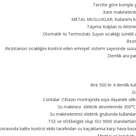
Tercihe göre komple pa
Kare makinelerd
METAL MUSLUKLAR; Kullanımı kolay
Taşıma Kulpları ısı iletimi
Otomatik Isı Termostatı; Suyun sıcaklığı sürekli ay
Rezi
Rezistansın sıcaklığını kontrol eden emniyet sistemi sayesinde susuz 
Demlik ara par
D
Contalar :Cihazın montajında ısıya dayanıklı silik
Su makinesi elektrik devrelerinde 300°C 
Su makinelerimiz elektrik grubunda kullanılan 
TSE ve VDEbelgeli olup ISO 9000 standartları
nrasında kalite kontrol ekibi tarafından su kaçaklarına karşı hava basın
Montaj ve kurulum alı