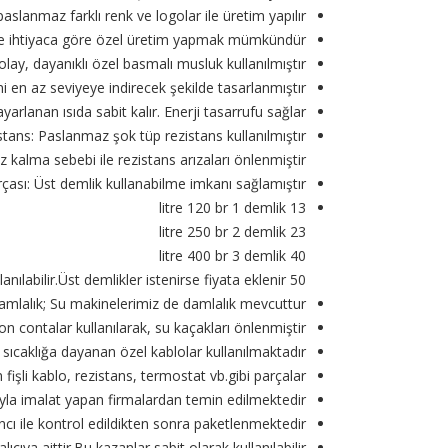
slanmaz farklı renk ve logolar ile üretim yapılır.
e ihtiyaca göre özel üretim yapmak mümkündür.
, dayanıklı özel basmalı musluk kullanılmıştır
ni en az seviyeye indirecek şekilde tasarlanmıştır.
arlanan ısıda sabit kalır. Enerji tasarrufu sağlar.
stans: Paslanmaz şok tüp rezistans kullanılmıştır.
kalma sebebi ile rezistans arızaları önlenmiştir.
çası: Üst demlik kullanabilme imkanı sağlamıştır.
13 litre 120 br 1 demlik
23 litre 250 br 2 demlik
40 litre 400 br 3 demlik
50 litre 500 br 4 demlik kullanılabilir.Üst demlikler istenirse fiyata eklenir.
amlalık; Su makinelerimiz de damlalık mevcuttur.
on contalar kullanılarak, su kaçakları önlenmiştir.
sıcaklığa dayanan özel kablolar kullanılmaktadır
fişli kablo, rezistans, termostat vb.gibi parçalar
yla imalat yapan firmalardan temin edilmektedir.
cı ile kontrol edildikten sonra paketlenmektedir.
cıya aittir.Bu kazanlar sabit olarak kullanılabilir.