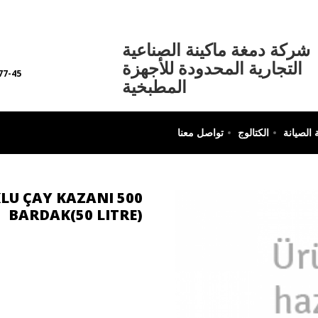
Damga
شركة دمغة ماكينة الصناعية
Makina
التجارية المحدودة للأجهزة
77-45
المطبخية
الصيانة
الكتالوج
تواصل معنا
LU ÇAY KAZANI 500
BARDAK(50 LITRE)