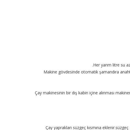
Her yarım litre su 
Makine gövdesinde otomatik şamandıra anahta
Çay makinesinin bir dış kabin içine alınması makin
Çay yaprakları süzgeç kısmına eklenir.süzgeç de