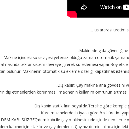
Uluslararası üretim s
Makinede gıda güvenliğine
Makine içindeki su seviyesi yetersiz olduğu zaman otomatik şamandı
azalmasında tekrar sistem devreye girerek su eklemesi yapar.Böylelikle 
rı bulunur. Makinenin otomatik su ekleme özelliği kapatılmak isten
Dış kabin: Çay makine ana gövdesini ve
enin dış etmenlerden korunması, makinenin kullanım ömrünün artması g
Dış kabin statik fırın boyalıdır.Tercihe göre komple p
Kare makinelerde ihtiyaca göre özel üretim yap
DEM KABI SÜZGEÇ:dem kabı ile çay makinesininde içinde demleme yapılab
m kabının içine takılır ve çay demlenir. Çayınız demini alınca içindeki 