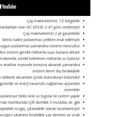
Çay makinelerimiz CE belgelidir.
tandartları olan IEC 60335-2-47 göre üretilmiştir.
Çay makinelerimiz 2 yıl garantilidir.
Birinci kalite paslanmaz çelikten imal edilmiştir.
 uygun paslanmaz şamandıra sistemi mevcuttur.
ra sistemi gerekli miktarda suyu kazana aktarır.
makinede sürekli belirlenen miktarda su bulunur.
irse anahtar manuele konuma alınarak şamandıra
sistemi devre dışı bırakılabilir.
 elektirik aksamları içinde bulunduran bölümdür.
üvenlik ve enerji tasarrufu sağlaması açısından
önemlidir.
aslanmaz farklı renk ve logolar ile üretim yapılır.
mak mümkündür.Çift demlikli 3 musluklu vb. gibi
ilir.süzgeç çıkarılabilir olarak tasarlanmıştır.
süzgeci çıkartınız böylelikle çay deminiz ve sıcak