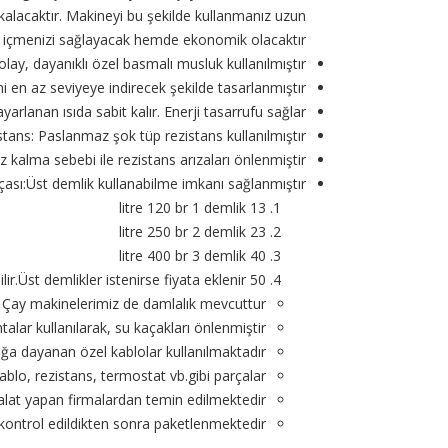
alacaktır. Makineyi bu şekilde kullanmanız uzun
y içmenizi sağlayacak hemde ekonomik olacaktır.
, dayanıklı özel basmalı musluk kullanılmıştır
ni en az seviyeye indirecek şekilde tasarlanmıştır.
arlanan ısıda sabit kalır. Enerji tasarrufu sağlar.
stans: Paslanmaz şok tüp rezistans kullanılmıştır.
kalma sebebi ile rezistans arızaları önlenmiştir.
ası:Üst demlik kullanabilme imkanı sağlanmıştır.
13 litre 120 br 1 demlik
23 litre 250 br 2 demlik
40 litre 400 br 3 demlik
50 litre 500 br 4 demlik kullanılabilir.Üst demlikler istenirse fiyata eklenir.
 Çay makinelerimiz de damlalık mevcuttur.
alar kullanılarak, su kaçakları önlenmiştir.
ğa dayanan özel kablolar kullanılmaktadır.
kablo, rezistans, termostat vb.gibi parçalar
alat yapan firmalardan temin edilmektedir.
 kontrol edildikten sonra paketlenmektedir.