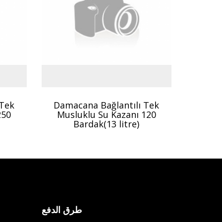
 Tek
Damacana Bağlantılı Tek
250
Musluklu Su Kazanı 120
Bardak(13 litre)
طرق الدفع